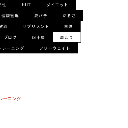
え性
HIIT
ダイエット
健康管理
夏バテ
だるさ
飲酒
サプリメント
禁煙
ブログ
四十肩
肩こり
トレーニング
フリーウェイト
レーニング