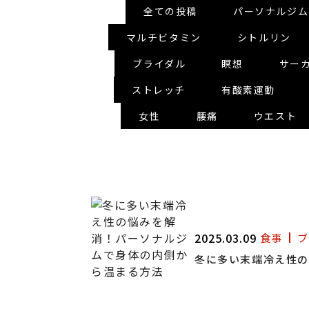
全ての投稿
パーソナルジム
マルチビタミン
シトルリン
ブライダル
瞑想
サー
ストレッチ
有酸素運動
女性
腰痛
ウエスト
2025.03.09
食事
ブ
冬に多い末端冷え性