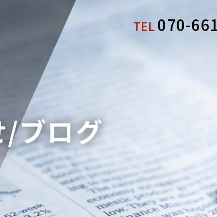
070-66
TEL