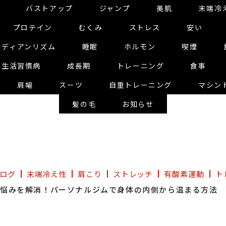
バストアップ
ジャンプ
美肌
末端冷
プロテイン
むくみ
ストレス
安い
カディアンリズム
睡眠
ホルモン
喫煙
生活習慣病
成長期
トレーニング
食事
肩幅
スーツ
自重トレーニング
マシン
髪の毛
お知らせ
ログ
末端冷え性
肩こり
ストレッチ
有酸素運動
ト
の悩みを解消！パーソナルジムで身体の内側から温まる方法